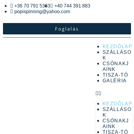
+36 70 791 5383
+40 744 391 883
popispinning@yahoo.com
Foglalás
KEZDŐLAP
SZÁLLÁSO
K
CSÓNAKJ
AINK
TISZA-TÓ
GALÉRIA
KEZDŐLAP
SZÁLLÁSO
K
CSÓNAKJ
AINK
TISZA-TÓ